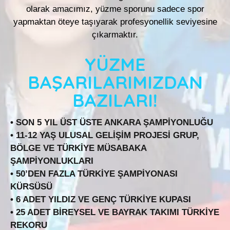
olarak amacımız, yüzme sporunu sadece spor
yapmaktan öteye taşıyarak profesyonellik seviyesine
çıkarmaktır.
YÜZME
BAŞARILARIMIZDAN
BAZILARI!
• SON 5 YIL ÜST ÜSTE ANKARA ŞAMPİYONLUĞU
• 11-12 YAŞ ULUSAL GELİŞİM PROJESİ GRUP,
BÖLGE VE TÜRKİYE MÜSABAKA
ŞAMPİYONLUKLARI
• 50’DEN FAZLA TÜRKİYE ŞAMPİYONASI
KÜRSÜSÜ
• 6 ADET YILDIZ VE GENÇ TÜRKİYE KUPASI
• 25 ADET BİREYSEL VE BAYRAK TAKIMI TÜRKİYE
REKORU