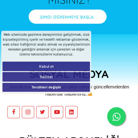
ŞİMDİ ÖĞRENMEYE BAŞLA.
Web sitemizde gezinme deneyiminizi geliştirmek, size
kişiselleştirilmiş içerik ve hedefli reklamlar göstermek,
web sitesi trafiğimizi analiz etmek ve ziyaretçilerimizin
nereden geldiğini anlamak için çerezleri ve diğer
izleme teknolojilerini kullanıyoruz.
Kabul et
SOSYAL MEDYA
Reddet
Sosyal medya hesaplarımızı takip ederek güncellemelerden
Tercihleri değiştir
haberdar olabilirsiniz.