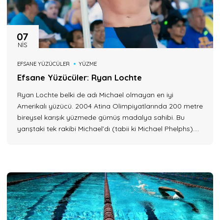
07
NIS
EFSANE YÜZÜCÜLER
YÜZME
Efsane Yüzücüler: Ryan Lochte
Ryan Lochte belki de adı Michael olmayan en iyi
Amerikalı yüzücü. 2004 Atina Olimpiyatlarında 200 metre
bireysel karışık yüzmede gümüş madalya sahibi. Bu
yarıştaki tek rakibi Michael’dı (tabii ki Michael Phelphs).
Yine Atina’da 4×200 metre serbest bayrakta altın
madalya aldı. 2007 Dünya Şampiyonasında 200 metre
sırtüstünde dünya rekorunu alt üst etti. Ryan Lochte Nasıl
Çalışıyor?...