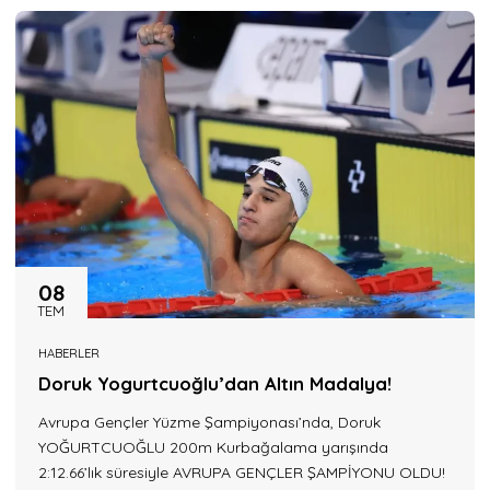
08
TEM
HABERLER
Doruk Yogurtcuoğlu’dan Altın Madalya!
Avrupa Gençler Yüzme Şampiyonası’nda, Doruk
YOĞURTCUOĞLU 200m Kurbağalama yarışında
2:12.66’lık süresiyle AVRUPA GENÇLER ŞAMPİYONU OLDU!