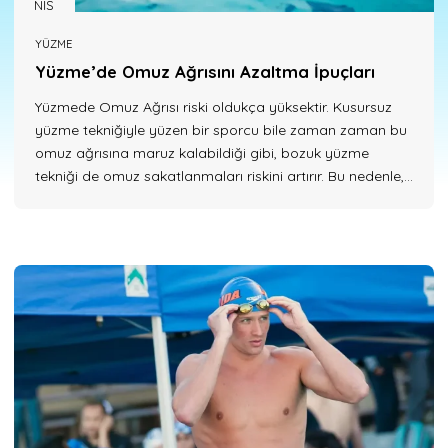
NIS
YÜZME
Yüzme’de Omuz Ağrısını Azaltma İpuçları
Yüzmede Omuz Ağrısı riski oldukça yüksektir. Kusursuz
yüzme tekniğiyle yüzen bir sporcu bile zaman zaman bu
omuz ağrısına maruz kalabildiği gibi, bozuk yüzme
tekniği de omuz sakatlanmaları riskini artırır. Bu nedenle,
yüzmede yakalayış pozisyonunun düzgün olması ve
ısınma dahil her zaman yüksek dirsek pozisyonunun
korunması çok önemlidir. Yüzme’de Omuz Pozisyonu
Serbest stil yüzmede su üstü...