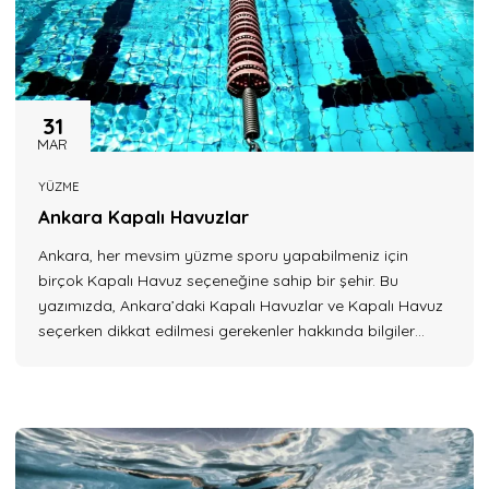
31
MAR
YÜZME
Ankara Kapalı Havuzlar
Ankara, her mevsim yüzme sporu yapabilmeniz için
birçok Kapalı Havuz seçeneğine sahip bir şehir. Bu
yazımızda, Ankara’daki Kapalı Havuzlar ve Kapalı Havuz
seçerken dikkat edilmesi gerekenler hakkında bilgiler
sunacağız. Ankara Kapalı Havuzlar Adı üstünde üzeri
kapalı olan Havuz, mevsim şartlarından etkilenmeden
yüzme deneyimi yaşamınıza yardımcı olacaktır. Kapalı
Havuzlar sıcaklık kontrollü ve elementlerden
korunaklıdırlar, bu da...