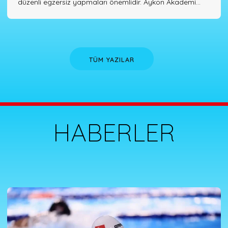
düzenli egzersiz yapmaları önemlidir. Aykon Akademi
olarak, hamilelikte annelerin ihtiyaçlarına yönelik özel
olarak tasarlanmış Hamile Yüzme Programı sunmaktayız.
Hamile Yüzme, annelerin su ortamında güvenli ve
rahatlatıcı bir şekilde egzersiz yapmalarına olanak
TÜM YAZILAR
tanırken birçok...
HABERLER