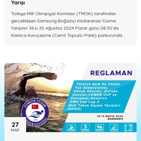
Yarışı
Türkiye Milli Olimpiyat Komitesi (TMOK) tarafından
gerçekleşen Samsung Boğaziçi Kıtalararası Yüzme
Yarışının 36.sı 25 Ağustos 2024 Pazar günü 08:30’da
Kanlıca Kuruçeşme (Cemil Topuzlu Parkı) parkurunda
yapılacak. Samsung Boğaziçi Kıtalararası Yüzme Yarışına
Para yüzme kategorisinden katılacak sporcular için ön
seçme düzenlenecek. Seçme Yapılacak Yer ve Tarihler 1.
SEÇME Yer: Sivas Olimpik Yüzme Havuzu Tarih: 1 Nisan...
27
MAR