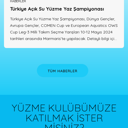
HABERLER
Türkiye Açık Su Yüzme Yaz Şampiyonası
Türkiye Açık Su Yüzme Yaz Şampiyonası, Dünya Gençler,
Avrupa Gençler, COMEN Cup ve European Aquatics OWS
Cup Leg-3 Milli Takım Seçme Yarışları 10-12 Mayıs 2024
tarihleri arasında Marmaris’te yapılacak. Detaylı bilgi için
BURAYA tıklayabilir veya Türkiye Yüzme Federasyonu web
sitesini ziyaret edebilirsiniz. Kaynak: Türkiye Yüzme
Federasyonu
TÜM HABERLER
YÜZME KULÜBÜMÜZE
KATILMAK İSTER
MİSİNİZ?