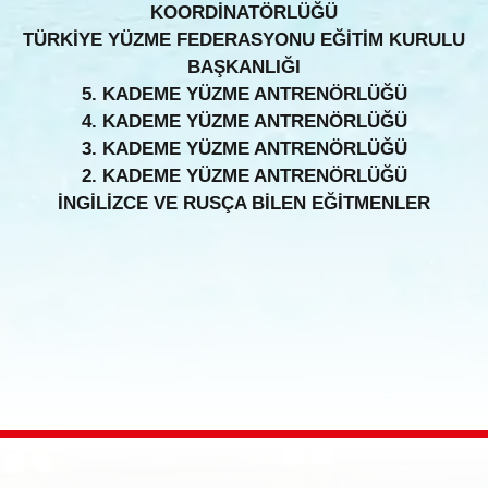
KOORDİNATÖRLÜĞÜ
TÜRKİYE YÜZME FEDERASYONU EĞİTİM KURULU
BAŞKANLIĞI
5. KADEME YÜZME ANTRENÖRLÜĞÜ
4. KADEME YÜZME ANTRENÖRLÜĞÜ
3. KADEME YÜZME ANTRENÖRLÜĞÜ
2. KADEME YÜZME ANTRENÖRLÜĞÜ
İNGİLİZCE VE RUSÇA BİLEN EĞİTMENLER