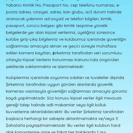
Yabancı Kimlik No, Pasaport No, cep telefonu numarası, e-
posta adresi, cinsiyet, adres, kan grubu, acil durum halinde
aranacak yakınının ad-soyad ve telefon bilgileri, kimlik,
pasaport, sürücü belgesi gibi kimlik tespitine yönelik
belgelerde yer alan kişisel verileriniz, üyeliğiniz süresince
kulübe giriş-çıkış bilgileriniz ve kulübümüz içerisinde güvenliğin
sağlanması amacıyla alınan ve geçici süreyle muhafaza
edilen kamera kayıtları,
ş
irketimiz tarafından veri sorumlusu
sıfatıyla Kişisel Verilerin Korunması Kanunu’nda öngörülen
şekillerde saklanmakta ve işlenmektedir.
Kulüplerimiz içerisinde soyunma odaları ve tuvaletler dışında
Şirketimiz tarafından uygun görülen alanlarda güvenlik
kamerası vasıtasıyla güvenliğin sağlanması amacıyla görüntü
kaydı yapılmaktadır. Söz konusu kişisel veriler ilgili mevzuatı
gereği talep halinde adli makamlar veya ilgili kolluk
kuvvetlerine aktarılabilecektir. Bu veriler Şirketimiz tarafından
başkaca herhangi bir sebeple aktarılmamakta ve/veya 3.
Şahıslarla paylaşılmamaktadır. Bu veriler ilgili kulübün hard
disk kapasitesine göre ve fakat her halükarda 1 ayı