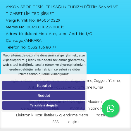
AYKON SPOR TESİSLERİ SAĞLIK TURİZM EĞİTİM SANAYİ VE
TİCARET LİMİTED ŞİRKETİ
Vergi Kimlik No: 8450310229
Mersis No: 0845031022900015
Adres: Mutlukent Mah. Ateştutan Cad. No:1/G
Çankaya/ANKARA
Telefon no: 0532 156 80 77
E-mail:
info@aykonakademi.com
Web sitemizde gezinme deneyiminizi geliştirmek, size
kişiselleştirilmiş içerik ve hedefli reklamlar göstermek,
web sitesi trafiğimizi analiz etmek ve ziyaretçilerimizin
nereden geldiğini anlamak için çerezleri ve diğer
izleme teknolojilerini kullanıyoruz.
Aykon Akademi-Ankara Yüzme, Çankaya Yüzme, Çayyolu Yüzme,
Kabul et
Ankara Yüzme Havuzu, Ankara Yüzme Kursu
Reddet
Tüm Hakları Saklıdır. © 2023 Aykon Akademi
Tercihleri değiştir
Çerez Aydınlatma Metni
KVKK Aydınlatma Metni
Elektronik Ticari İletiler Bilgilendirme Metni
Yasal Uyarı
SSS
İletişim