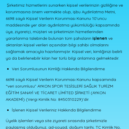
Şirketimiz hizmetlerini sunarken kişisel verilerinizin gizliliğine ve
korunmasına önem vermekte olup, işbu Aydınlatma Metni,
6698 sayılı Kişisel Verilerin Korunması Kanunu 10’uncu
maddesinde yer alan aydınlatma yükümlülüğü kapsamında
üye, ziyaretçi, müşteri ve şirketimizin hizmetlerinden
yararlanma talebinde bulunan tüm şahısların
işlenen
ve
aktarılan kişisel verileri açısından bilgi sahibi olmalarını
sağlamak amacıyla hazırlanmıştır. Kişisel veri, kimliğinizi belirli
ya da belirlenebilir kılan her türlü bilgi anlamına gelmektedir.
Veri Sorumlusunun Kimliği Hakkında Bilgilendirme
6698 sayılı Kişisel Verilerin Korunması Kanunu kapsamında
“veri sorumlusu” AYKON SPOR TESİSLERİ SAĞLIK TURİZM
EĞİTİM SANAYİ VE TİCARET LİMİTED ŞİRKETİ (AYKON
AKADEMİ) (Vergi Kimlik No: 8450310229)’dir.
İşlenen Kişisel Verileriniz Hakkında Bilgilendirme
Üyelik işlemleri veya site ziyareti sırasında şirketimizle
paylaşmış olduğunuz, ad-soyad, doğum tarihi, TC Kimlik No,