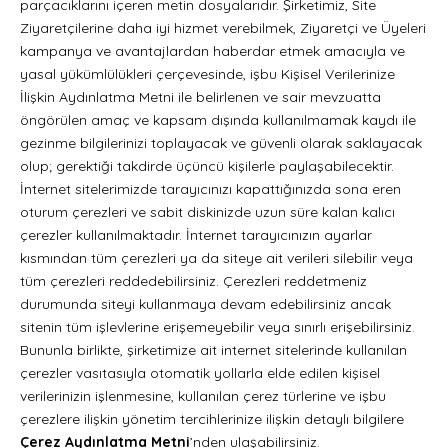
parçacıklarını içeren metin dosyalarıdır. Şirketimiz, Site
Ziyaretçilerine daha iyi hizmet verebilmek, Ziyaretçi ve Üyeleri
kampanya ve avantajlardan haberdar etmek amacıyla ve
yasal yükümlülükleri çerçevesinde, işbu Kişisel Verilerinize
İlişkin Aydınlatma Metni ile belirlenen ve sair mevzuatta
öngörülen amaç ve kapsam dışında kullanılmamak kaydı ile
gezinme bilgilerinizi toplayacak ve güvenli olarak saklayacak
olup; gerektiği takdirde üçüncü kişilerle paylaşabilecektir.
İnternet sitelerimizde tarayıcınızı kapattığınızda sona eren
oturum çerezleri ve sabit diskinizde uzun süre kalan kalıcı
çerezler kullanılmaktadır. İnternet tarayıcınızın ayarlar
kısmından tüm çerezleri ya da siteye ait verileri silebilir veya
tüm çerezleri reddedebilirsiniz. Çerezleri reddetmeniz
durumunda siteyi kullanmaya devam edebilirsiniz ancak
sitenin tüm işlevlerine erişemeyebilir veya sınırlı erişebilirsiniz.
Bununla birlikte, şirketimize ait internet sitelerinde kullanılan
çerezler vasıtasıyla otomatik yollarla elde edilen kişisel
verilerinizin işlenmesine, kullanılan çerez türlerine ve işbu
çerezlere ilişkin yönetim tercihlerinize ilişkin detaylı bilgilere
Çerez Aydınlatma Metni
’
nden ulaşabilirsiniz.