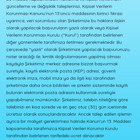
güncelleme ve değişiklik taleplerinizi, Kişisel Verilerin
Korunması Kanunu’nun 13’üncü maddesinin birinci fıkrası
uyarınca; veri sorumlusu olan Şirketimize bu haklara ilişkin
olarak yapılacak başvuruların yazılı olarak veya Kişisel
Verilerin Korunması Kurulu (“Kurul”) tarafından belirlenen
diğer yöntemlerle tarafımıza iletilmesi gerekmektedir. Bu
çerçevede “yazılı” olarak Şirketimize yapılacak başvurunuzu,
noter aracılığı ile, kimlik doğrulamasının yapılmış olması
kaydıyla Şirketimiz merkez adresine bizzat başvurmak
suretiyle, kayıtlı elektronik posta (KEP) adresi, güvenli
elektronik imza, mobil imza ya da ilgili kişi tarafından
şirketimize daha önce bildirilen ve şirketin sisteminde kayıtlı
bulunan elektronik posta adresini kullanmak suretiyle
yapabilmeniz mümkündür. Şirketimiz, talebin niteliğine göre
talebinizi en kısa sürede ve en geç otuz (30) gün içerisinde
ücretsiz olarak sonuçlandıracaktır. Ancak talep edilen işlemin
ayrıca bir maliyet gerektirmesi halinde Kanun’un 13. Maddesi
kapsamında tarafımızca Kişisel Verileri Koruma Kurulu
tarafından belirlenen tarifedeki ücret alınacaktır.