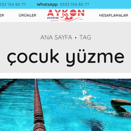
532 156 80 77
WhatsApp
0532 156 80 77
ER
ÜRÜNLER
HESAPLAMALAR
ANA SAYFA
TAG
çocuk yüzme