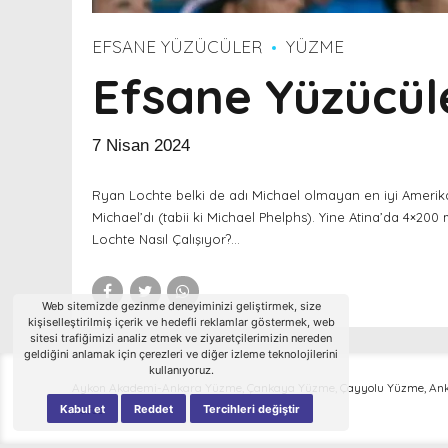
EFSANE YÜZÜCÜLER
YÜZME
Efsane Yüzücül
7 Nisan 2024
Ryan Lochte belki de adı Michael olmayan en iyi Amerika
Michael’dı (tabii ki Michael Phelphs). Yine Atina’da 4×2
Lochte Nasıl Çalışıyor?...
Web sitemizde gezinme deneyiminizi geliştirmek, size
kişiselleştirilmiş içerik ve hedefli reklamlar göstermek, web
sitesi trafiğimizi analiz etmek ve ziyaretçilerimizin nereden
geldiğini anlamak için çerezleri ve diğer izleme teknolojilerini
kullanıyoruz.
Aykon Akademi-Ankara Yüzme, Çankaya Yüzme, Çayyolu Yüzme, An
Kursu
Kabul et
Reddet
Tercihleri değiştir