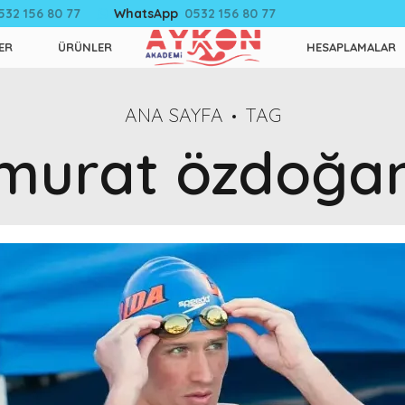
532 156 80 77
WhatsApp
0532 156 80 77
ER
ÜRÜNLER
HESAPLAMALAR
ANA SAYFA
TAG
murat özdoğa