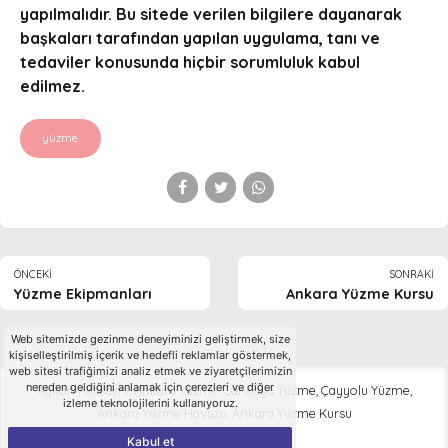
yapılmalıdır. Bu sitede verilen bilgilere dayanarak
başkaları tarafından yapılan uygulama, tanı ve
tedaviler konusunda hiçbir sorumluluk kabul
edilmez.
yüzme
ÖNCEKI
SONRAKI
Yüzme Ekipmanları
Ankara Yüzme Kursu
Web sitemizde gezinme deneyiminizi geliştirmek, size
kişiselleştirilmiş içerik ve hedefli reklamlar göstermek,
web sitesi trafiğimizi analiz etmek ve ziyaretçilerimizin
nereden geldiğini anlamak için çerezleri ve diğer
Aykon Akademi-Ankara Yüzme, Çankaya Yüzme, Çayyolu Yüzme,
izleme teknolojilerini kullanıyoruz.
Ankara Yüzme Havuzu, Ankara Yüzme Kursu
Kabul et