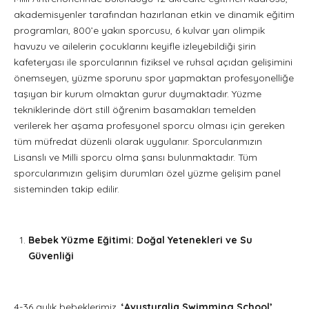
akademisyenler tarafından hazırlanan etkin ve dinamik eğitim
programları, 800’e yakın sporcusu, 6 kulvar yarı olimpik
havuzu ve ailelerin çocuklarını keyifle izleyebildiği şirin
kafeteryası ile sporcularının fiziksel ve ruhsal açıdan gelişimini
önemseyen, yüzme sporunu spor yapmaktan profesyonelliğe
taşıyan bir kurum olmaktan gurur duymaktadır. Yüzme
tekniklerinde dört still öğrenim basamakları temelden
verilerek her aşama profesyonel sporcu olması için gereken
tüm müfredat düzenli olarak uygulanır. Sporcularımızın
Lisanslı ve Milli sporcu olma şansı bulunmaktadır. Tüm
sporcularımızın gelişim durumları özel yüzme gelişim panel
sisteminden takip edilir.
Bebek Yüzme Eğitimi: Doğal Yetenekleri ve Su
Güvenliği
4-36 aylık bebeklerimiz,
‘Avusturalia Swimming School’