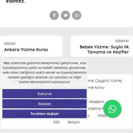
edilmez.
SONRAKI
ÖNCEKI
Bebek Yüzme: Suyla ilk
Ankara Yüzme Kursu
Tanışma ve Keşifler
Web sitemizde gezinme deneyiminizi geliştirmek, size
kişiselleştirilmiş içerik ve hedefli reklamlar göstermek,
web sitesi trafiğimizi analiz etmek ve ziyaretçilerimizin
nereden geldiğini anlamak için çerezleri ve diğer
Aykon Akademi-Ankara Yüzme, Çankaya Yüzme, Çayyolu Yüzme,
izleme teknolojilerini kullanıyoruz.
Ankara Yüzme Havuzu, Ankara Yüzme Kursu
Kabul et
Tüm Hakları Saklıdır. © 2023 Aykon Akademi
Reddet
Çerez Aydınlatma Metni
KVKK Aydınlatma Metni
Tercihleri değiştir
Elektronik Ticari İletiler Bilgilendirme Metni
Yasal Uyarı
SSS
İletişim