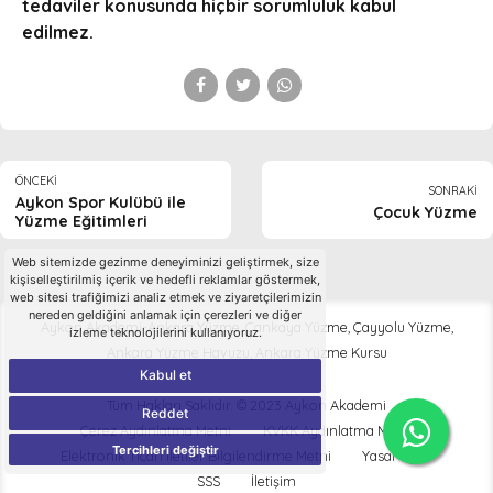
tedaviler konusunda hiçbir sorumluluk kabul
edilmez.
ÖNCEKI
SONRAKI
Aykon Spor Kulübü ile
Çocuk Yüzme
Yüzme Eğitimleri
Web sitemizde gezinme deneyiminizi geliştirmek, size
kişiselleştirilmiş içerik ve hedefli reklamlar göstermek,
web sitesi trafiğimizi analiz etmek ve ziyaretçilerimizin
nereden geldiğini anlamak için çerezleri ve diğer
Aykon Akademi-Ankara Yüzme, Çankaya Yüzme, Çayyolu Yüzme,
izleme teknolojilerini kullanıyoruz.
Ankara Yüzme Havuzu, Ankara Yüzme Kursu
Kabul et
Tüm Hakları Saklıdır. © 2023 Aykon Akademi
Reddet
Çerez Aydınlatma Metni
KVKK Aydınlatma Metni
Tercihleri değiştir
Elektronik Ticari İletiler Bilgilendirme Metni
Yasal Uyarı
SSS
İletişim